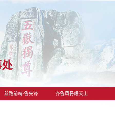
事处
丝路前哨·鲁先锋
齐鲁风骨耀天山