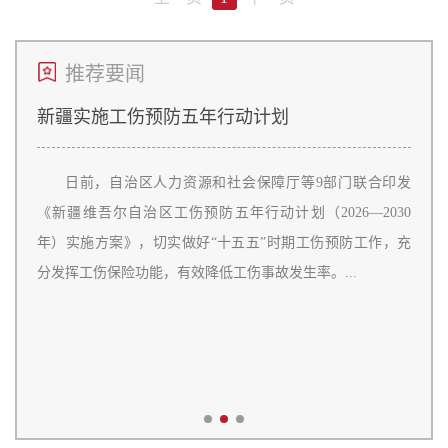
推荐要闻
短纪
新疆实施工伤预防五年行动计划
新疆
日前，自治区人力资源和社会保障厅等9部门联合印发
范区的
《新疆维吾尔自治区工伤预防五年行动计划（2026—2030
成检
01米、
年）实施方案》，切实做好“十五五”时期工伤预防工作，充
补齐
录，钻
分发挥工伤保险功能，有效降低工伤事故发生率。...
监管