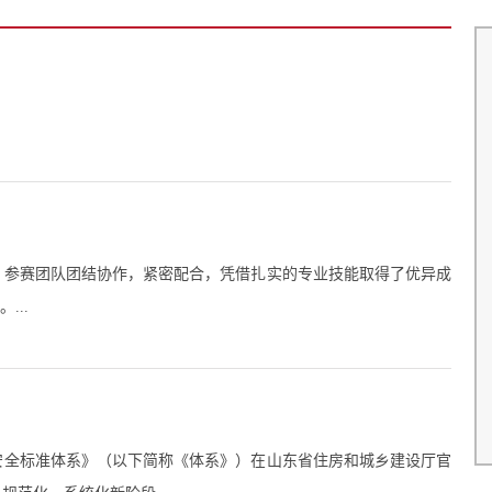
新疆吉木萨尔页
纪录 7.75天完钻
7月6日，位于
区的JHW91-13井
，参赛团队团结协作，紧密配合，凭借扎实的专业技能取得了优异成
5501米、垂深40
...
周期纪录，钻井效
平。...
设安全标准体系》（以下简称《体系》）在山东省住房和城乡建设厅官