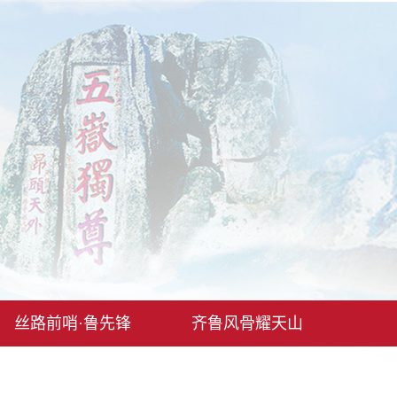
丝路前哨·鲁先锋
齐鲁风骨耀天山