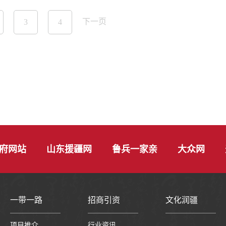
下一页
3
4
府网站
山东援疆网
鲁兵一家亲
大众网
一带一路
招商引资
文化润疆
项目推介
行业资讯