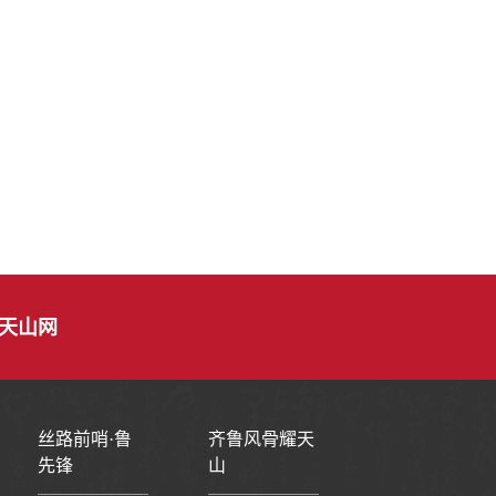
天山网
丝路前哨·鲁
齐鲁风骨耀天
先锋
山