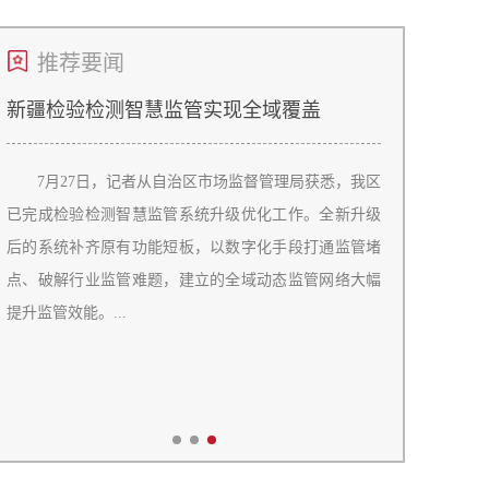
推荐要闻
岩油刷新国内钻井周期最短
新疆实施工伤预防五年行动计
井深5501米
日前，自治区人力资源和社会保障
新疆吉木萨尔国家级陆相页岩油示范
发《新疆维吾尔自治区工伤预防五年行
顺利完钻，完钻周期7.75天，完钻井深
2030年）实施方案》，切实做好“十
31米，刷新国内同井深页岩油最短钻井
工作，充分发挥工伤保险功能，有效
率达到北美页岩油同类型井先进水
率。...